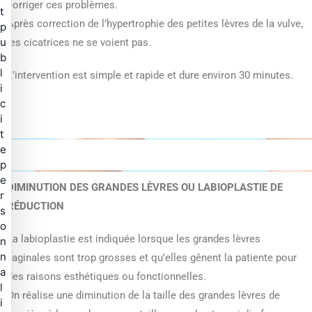
corriger ces problèmes.
t
Après correction de l’hypertrophie des petites lèvres de la vulve,
p
u
les cicatrices ne se voient pas.
b
l
L’intervention est simple et rapide et dure environ 30 minutes.
i
c
i
t
e
p
e
DIMINUTION DES GRANDES LÈVRES OU LABIOPLASTIE DE
r
RÉDUCTION
s
o
La labioplastie est indiquée lorsque les grandes lèvres
n
n
vaginales sont trop grosses et qu’elles gênent la patiente pour
a
des raisons esthétiques ou fonctionnelles.
l
On réalise une diminution de la taille des grandes lèvres de
i