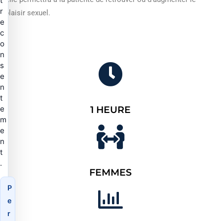
t
r
plaisir sexuel.
e
c
o
n
s
e
n
t
e
1 HEURE
m
e
n
t
.
FEMMES
P
e
r