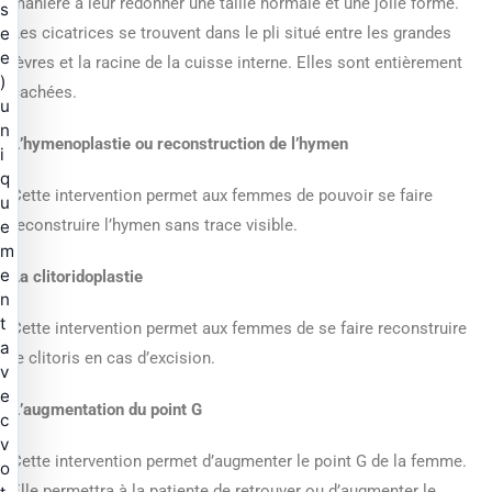
manière à leur redonner une taille normale et une jolie forme.
s
e
Les cicatrices se trouvent dans le pli situé entre les grandes
e
lèvres et la racine de la cuisse interne. Elles sont entièrement
)
cachées.
u
n
L’hymenoplastie ou reconstruction de l’hymen
i
q
Cette intervention permet aux femmes de pouvoir se faire
u
reconstruire l’hymen sans trace visible.
e
m
e
La clitoridoplastie
n
t
Cette intervention permet aux femmes de se faire reconstruire
a
le clitoris en cas d’excision.
v
e
L’augmentation du point G
c
v
Cette intervention permet d’augmenter le point G de la femme.
o
Elle permettra à la patiente de retrouver ou d’augmenter le