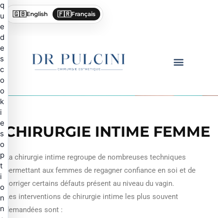
q
🇬🇧
🇫🇷
English
Français
u
e
d
e
s
c
o
o
MÉDECINE ESTHÉTIQUE
CHIRURGIE ESTHÉTIQUE
k
i
e
CHIRURGIE INTIME FEMME
s
o
p
La chirurgie intime regroupe de nombreuses techniques
t
permettant aux femmes de regagner confiance en soi et de
i
corriger certains défauts présent au niveau du vagin.
o
Les interventions de chirurgie intime les plus souvent
n
n
demandées sont :