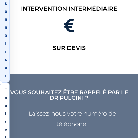
s
INTERVENTION INTERMÉDIAIRE
o
n
n
a
l
SUR DEVIS
i
s
e
r
T
VOUS SOUHAITEZ ÊTRE RAPPELÉ PAR LE
DR PULCINI ?
o
u
Laissez-nous votre numéro de
t
r
téléphone
e
f