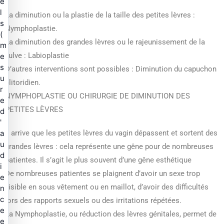
e
l
La diminution ou la plastie de la taille des petites lèvres :
s
Nymphoplastie.
(
La diminution des grandes lèvres ou le rajeunissement de la
m
vulve : Labioplastie
e
s
D’autres interventions sont possibles : Diminution du capuchon
u
clitoridien.
r
NYMPHOPLASTIE OU CHIRURGIE DE DIMINUTION DES
e
PETITES LÈVRES
d
'
a
Il arrive que les petites lèvres du vagin dépassent et sortent des
u
grandes lèvres : cela représente une gêne pour de nombreuses
d
patientes. Il s’agit le plus souvent d’une gêne esthétique
i
De nombreuses patientes se plaignent d’avoir un sexe trop
e
visible en sous vêtement ou en maillot, d’avoir des difficultés
n
c
lors des rapports sexuels ou des irritations répétées.
e
La Nymphoplastie, ou réduction des lèvres génitales, permet de
e