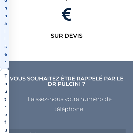
o
n
n
a
l
SUR DEVIS
i
s
e
r
T
VOUS SOUHAITEZ ÊTRE RAPPELÉ PAR LE
DR PULCINI ?
o
u
Laissez-nous votre numéro de
t
r
téléphone
e
f
u