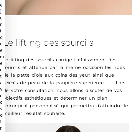
e
)
u
n
i
q
Le lifting des sourcils
u
e
m
Le lifting des sourcils corrige l’affaissement des
e
sourcils et atténue par la même occasion les rides
n
de la patte d’oie aux coins des yeux ainsi que
t
a
l’excès de peau de la paupière supérieure. Lors
v
de votre consultation, nous allons discuter de vos
e
objectifs esthétiques et déterminer un plan
c
chirurgical personnalisé qui permettra d’atteindre le
v
meilleur résultat souhaité.
o
t
r