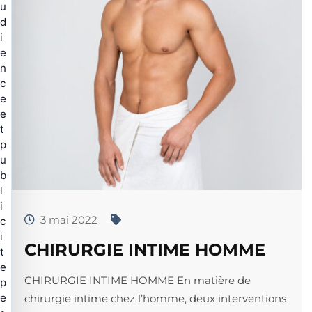
u
d
i
e
n
c
e
e
t
p
u
b
l
i
3 mai 2022
c
i
CHIRURGIE INTIME HOMME
t
e
CHIRURGIE INTIME HOMME En matière de
p
e
chirurgie intime chez l’homme, deux interventions