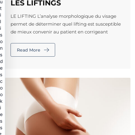
LES LIFTINGS
u
t
i
LE LIFTING L’analyse morphologique du visage
l
permet de déterminer quel lifting est susceptible
i
de mieux convenir au patient en corrigeant
s
o
n
Read More
s
d
e
s
c
o
o
k
i
e
s
s
t