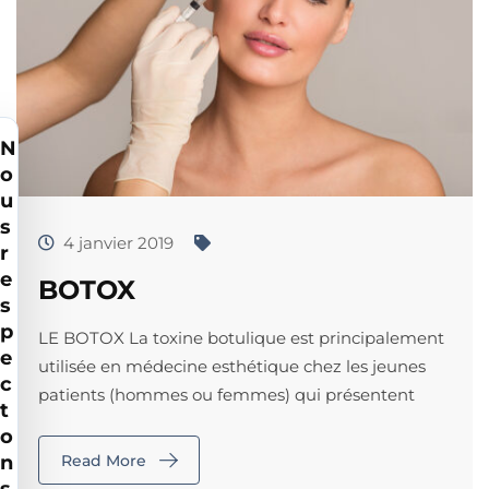
N
o
u
s
4 janvier 2019
r
e
BOTOX
s
p
LE BOTOX La toxine botulique est principalement
e
utilisée en médecine esthétique chez les jeunes
c
patients (hommes ou femmes) qui présentent
t
o
n
Read More
s