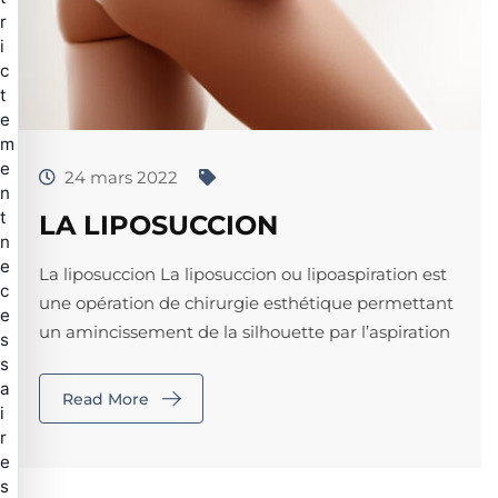
r
i
c
t
e
m
e
24 mars 2022
n
t
LA LIPOSUCCION
n
e
La liposuccion La liposuccion ou lipoaspiration est
c
une opération de chirurgie esthétique permettant
e
un amincissement de la silhouette par l’aspiration
s
s
a
Read More
i
r
e
s