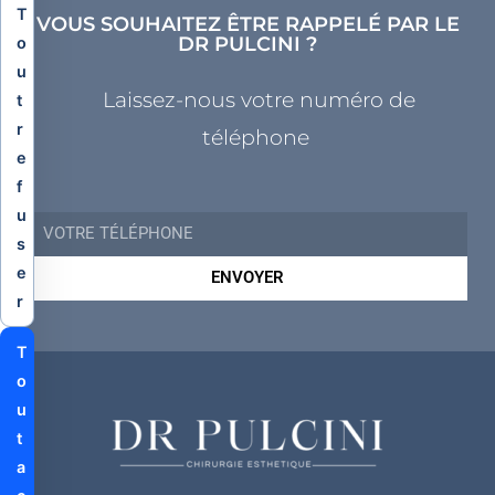
T
VOUS SOUHAITEZ ÊTRE RAPPELÉ PAR LE
DR PULCINI ?
o
u
Laissez-nous votre numéro de
t
r
téléphone
e
f
u
s
e
ENVOYER
r
T
o
u
t
a