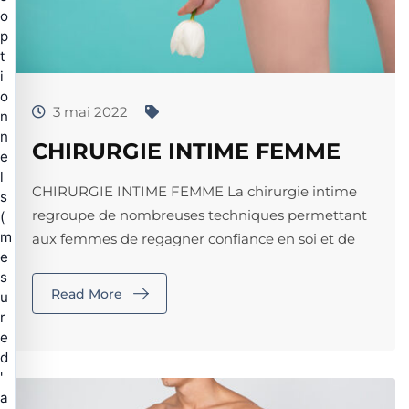
o
p
t
i
o
3 mai 2022
n
n
CHIRURGIE INTIME FEMME
e
l
CHIRURGIE INTIME FEMME La chirurgie intime
s
regroupe de nombreuses techniques permettant
(
m
aux femmes de regagner confiance en soi et de
e
s
Read More
u
r
e
d
'
a