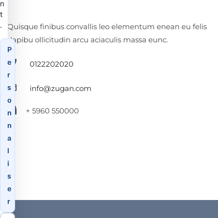
n
t
.
Quisque finibus convallis leo elementum enean eu felis
dapibu ollicitudin arcu aciaculis massa eunc.
P
e
0122202020
r
s
info@zugan.com
o
+ 5960 550000
n
n
a
l
i
s
e
r