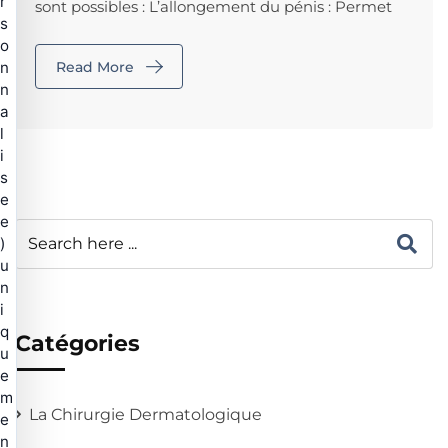
r
sont possibles : L’allongement du pénis : Permet
s
o
Read More
n
n
a
l
i
s
e
e
)
u
n
i
q
Catégories
u
e
m
La Chirurgie Dermatologique
e
n