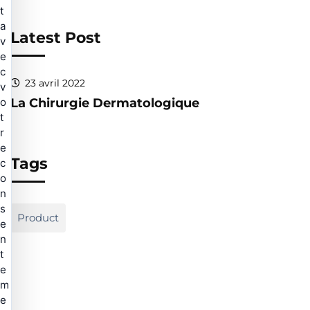
t
a
Latest Post
v
e
c
23 avril 2022
v
La Chirurgie Dermatologique
o
t
r
e
Tags
c
o
n
s
Product
e
n
t
e
m
e