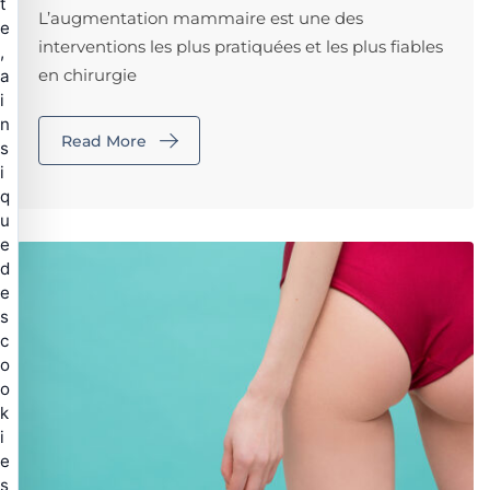
t
L’augmentation mammaire est une des
e
interventions les plus pratiquées et les plus fiables
,
en chirurgie
a
i
n
Read More
s
i
q
u
e
d
e
s
c
o
o
k
i
e
s